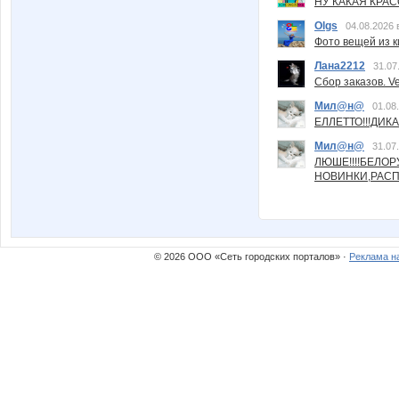
НУ КАКАЯ КРАСОТ
Olgs
04.08.2026 
Фото вещей из ки
Лана2212
31.07
Сбор заказов. Ve
Мил@н@
01.08
ЕЛЛЕТТО!!!ДИК
Мил@н@
31.07
ЛЮШЕ!!!!БЕЛО
НОВИНКИ,РАСП
© 2026 ООО «Сеть городских порталов» ·
Реклама н