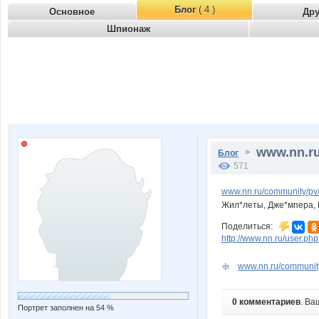
Блог
( 4 )
Основное
Др
Шпионаж
www.nn.ru
>
Блог
571
www.nn.ru/community/p
Жил*леты, Дже*мпера, П
Поделиться:
http://www.nn.ru/user.p
www.nn.ru/community
0 комментариев
. Ва
Портрет заполнен на 54 %