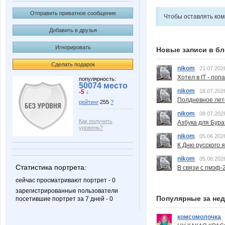
Отправить приватное сообщение
Чтобы оставлять ко
Добавить в друзья
Игнорировать
Новые записи в бл
Сделать подарок
nikom
21.07.202
Хотел в IT - поп
популярность:
50074 место
nikom
18.07.202
-5 ↓
Полдневное лет
рейтинг
255
?
nikom
08.07.202
Как получить
Азбука для Бура
уровень?
nikom
05.06.202
К Дню русского 
nikom
05.06.202
Статистика портрета:
В связи с пмэф-
сейчас просматривают портрет - 0
зарегистрированные пользователи
Популярные за не
посетившие портрет за 7 дней - 0
комсомолочка